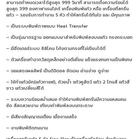
เครื่องพิมพ์ซับลิเมชั่น Arena A2020
สามารถกำหนดเวลาได้สูงสุด 999 วินาที สามารถตั้งความร้อนได้
สูงสุด 399 องศาฟาเรนไฮต์ เครื่องพิมพ์แก้ว หรือ เครื่องที่สกรีน
เครื่องพิมพ์ซับลิเมชั่น
แก้ว – รองรับการทำงาน 5 หัว ทำให้สกรีนได้ทันใจ และ มีคุณภาพ
– เป็นระบบพิมพ์ภาพแบบ Heat Transfer
เครื่องพิมพ์ซับลิเมชั่น Arena A3020
– เป็นรุ่นมาตรฐาน ออกแบบมาสำหรับพิมพ์ลงบนแก้ว ทรงกระบอก
เครื่องสกรีนเสื้อ
– มีฮีตเตอร์ระบบ ซิลิโคน โค้งตามทรงที่ไม่เรียบได้ดี
เครื่องพิมพ์เสื้อ
– ตัวเครื่องทำจากวัสดุเหล็กอย่างดีเยี่ยม แข็งแรงทนทานเป็นพิเศษ
เครื่องพิมพ์ซับลิเมชั่น Arena A4023
– จอแสดงผลลัพธ์ เป็นดิจิตอล ชัดเจน อ่านง่าย ดูง่าย
เครื่องพิมพ์ซับลิเมชั่น Arena A8023
– ใช้ทำแก้วมัค(แก้วกาแฟ), ถ้วยน้ำ แก้วหูสัตว์ แก้ว 2 โทนสี แก้วสี
ขาว แก้วเปลี่ยนสีได้
เครื่องพิมพ์ซับลิเมชั่น Arena A1522
– ระบบความร้อนสม่ำเสมอ ทำให้งานพิมพ์สกรีนมีความแหลมคม
เครื่องพิมพ์ซับลิเมชั่น
ชัด สีสดสวยงาม เทียบเท่าพิมพ์ลงบนกระดาษ
sublimation printer
– มีเสียงสัญญาณเตือน เมื่องานเสร็จ
– งานพิมพ์ติดทนนาน
printer sublimation