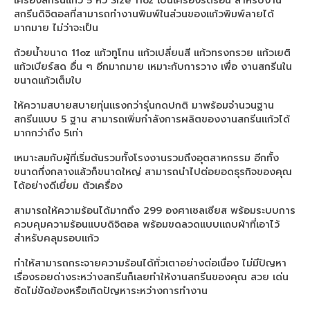
เครื่องสกรีนแก้ว 5 หัว Size 11oz เป็นเครื่องรีดร้อน สำหรับงาน
Arena DFT
สกรีนดิจิตอลที่สามารถทำงานพิมพ์ในส่วนของแก้วพิมพ์ลายได้
มากมาย ไม่ว่าจะเป็น
เครื่องพิมพ์ Arena DFT30 cm.
ถ้วยน้ำขนาด 11oz แก้วทูโทน แก้วเปลี่ยนสี แก้วทรงกรวย แก้วเยติ
เครื่องพิมพ์ Arena DFT60 cm.
แก้วเบียร์สด อื่น ๆ อีกมากมาย เหมาะกับการวาง เพื่อ งานสกรีนใน
ขนาดแก้วเต็มใบ
DFT60 cm. จับคู่ เครื่องรีดร้อน 70×90 cm.
ให้ความสบายสบายทุ่นแรงกว่ารุ่นกดปกติ มาพร้อมจำนวนฐาน
DFT60 cm. จับคู่ เครื่องรีดร้อน 40×60 cm.
สกรีนแบบ 5 ฐาน สามารถเพิ่มกำลังการผลิตของงานสกรีนแก้วได้
มากกว่าถึง 5เท่า
Machine inksub
เหมาะสมกับผู้ที่เริ่มต้นรวมทั้งโรงงานรวมถึงอุตสาหกรรม อีกทั้ง
ขนาดกึ่งกลางแล้วก็ขนาดใหญ่ สามารถนำไปต่อยอดธุรกิจของคุณ
X-Rite i1Basic Pro 3
ได้อย่างดีเยี่ยม ตัวเครื่อง
Heat Roller
สามารถให้ความร้อนได้มากถึง 299 องศาเซลเซียส พร้อมระบบการ
ควบคุมความร้อนแบบดิจิตอล พร้อมขดลวดแบบแถบผ้าที่เอาไว้
Roll 190 cm.
สำหรับคลุมรอบแก้ว
Roll 170 cm.
ทำให้สามารถกระจายความร้อนได้ทั่วเตาอย่างต่อเนื่อง ไม่มีปัญหา
เรื่องรอยด่างระหว่างสกรีนก็เลยทำให้งานสกรีนของคุณ สวย เด่น
Roll 130 cm.
ชัดไม่ขัดข้องหรือเกิดปัญหาระหว่างการทำงาน