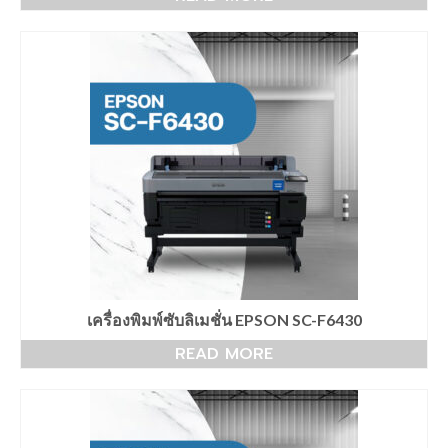
น้ำหมึกซับลิเมชั่น
แผ่นฟิล์ม,Flex
เสื้อยืดเปล่าราคาส่ง
เครื่องพิมพ์ซับลิเมชั่น EPSON SC-F6430
READ MORE