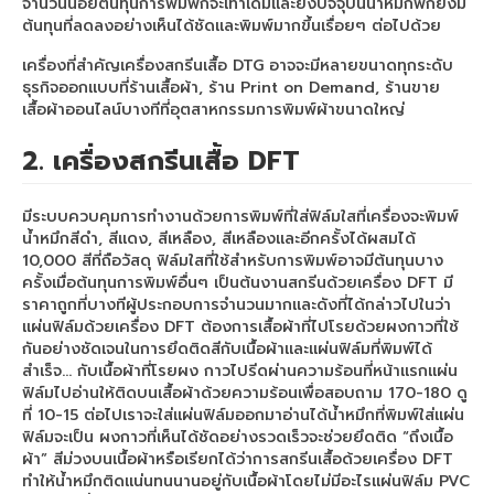
จำนวนน้อยต้นทุนการพิมพ์ก็จะเท่าเดิมและยิ่งปัจจุบันน้ำหมึกพิกยังมี
ต้นทุนที่ลดลงอย่างเห็นได้ชัดและพิมพ์มากขึ้นเรื่อยๆ ต่อไปด้วย
เครื่องที่สำคัญเครื่องสกรีนเสื้อ DTG อาจจะมีหลายขนาดทุกระดับ
ธุรกิจออกแบบที่ร้านเสื้อผ้า, ร้าน Print on Demand, ร้านขาย
เสื้อผ้าออนไลน์บางทีที่อุตสาหกรรมการพิมพ์ผ้าขนาดใหญ่
2.
เครื่องสกรีนเสื้อ DFT
มีระบบควบคุมการทำงานด้วยการพิมพ์ที่ใส่ฟิล์มใสที่เครื่องจะพิมพ์
น้ำหมึกสีดำ, สีแดง, สีเหลือง, สีเหลืองและอีกครั้งได้ผสมได้
10,000 สีที่ถือวัสดุ ฟิล์มใสที่ใช้สำหรับการพิมพ์อาจมีต้นทุนบาง
ครั้งเมื่อต้นทุนการพิมพ์อื่นๆ เป็นต้นงานสกรีนด้วยเครื่อง DFT มี
ราคาถูกที่บางทีผู้ประกอบการจำนวนมาก
และดังที่ได้กล่าวไปในว่า
แผ่นฟิล์มด้วยเครื่อง DFT ต้องการเสื้อผ้าที่ไปโรยด้วยผงกาวที่ใช้
กันอย่างชัดเจนในการยึดติดสีกับเนื้อผ้าและแผ่นฟิล์มที่พิมพ์ได้
สำเร็จ… กับเนื้อผ้าที่โรยผง กาวไปรีดผ่านความร้อนที่หน้าแรกแผ่น
ฟิล์มไปอ่านให้ติดบนเสื้อผ้าด้วยความร้อนเพื่อสอบถาม 170-180 ดู
ที่ 10-15 ต่อไปเราจะใส่แผ่นฟิล์มออกมาอ่านได้น้ำหมึกที่พิมพ์ใส่แผ่น
ฟิล์มจะเป็น ผงกาวที่เห็นได้ชัดอย่างรวดเร็วจะช่วยยึดติด “ถึงเนื้อ
ผ้า” สีม่วงบนเนื้อผ้าหรือเรียกได้ว่าการสกรีนเสื้อด้วยเครื่อง DFT
ทำให้น้ำหมึกติดแน่นทนนานอยู่กับเนื้อผ้าโดยไม่มีอะไรแผ่นฟิล์ม PVC