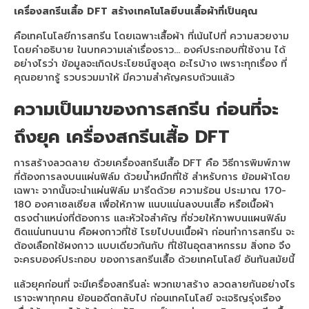
40×60
เครื่องสกรีนเสื้อ DFT
สร้างเทคโนโลยีบนเสื้อผ้าที่เป็นคุณ
เครื่องพิมพ์เสื้อดำ จับคู่ เครื่องรีดร้อน
คือเทคโนโลยีการสกรีน โดยเฉพาะเสื้อผ้า ที่เน้นไปที่ ความสวยงาม
70×90
โดยคำอธิบาย ในบทความเล่าเรื่องราว… องค์ประกอบที่ใช้งาน ได้
อย่างไรว่า ข้อมูลจะเกิดประโยชน์สูงสุด อะไรบ้าง เพราะทุกเรื่อง ที่
เครื่องสกรีนเสื้อยืด จับคู่ เครื่องรีดร้อน
คุณอยากรู้ รวบรวมมาให้ มีความสำคัญครบถ้วนแล้ว
ขนาดเล็ก
ความเป็นมาของการสกรีน ก่อนที่จะ
เครื่องพิมพ์ DFT Mimaki TxF300-75
ถึงยุค
เครื่องสกรีนเสื้อ DFT
เครื่องพิมพ์ EPSON
การสร้างลวดลาย ด้วยเครื่องสกรีนเสื้อ DFT คือ วิธีการพิมพ์ภาพ
Epson sublimation
ที่ต้องการลงบนแผ่นฟิล์ม ด้วยน้ำหมึกที่ใช้ สำหรับการ ย้อมผ้าโดย
เฉพาะ จากนั้นจะนำแผ่นฟิล์ม มารีดด้วย ความร้อน ประมาณ 170-
เครื่องพิมพ์ซับลิเมชั่น Epson SC-F6430
180 องศาเซลเซียส เพื่อให้ภาพ แนบแน่นลงบนเสื้อ หรือเนื้อผ้า
ตรงตำแหน่งที่ต้องการ และหัวใจสำคัญ ที่ช่วยให้ภาพบนแผนฟิล์ม
เครื่องพิมพ์เสื้อepson F6430 + HeatRoller
ติดแน่นทนนาน คือผงกาวที่ใช้ โรยไปบนเนื้อผ้า ก่อนทำการสกรีน จะ
1.3m
ต้องเลือกใช้ผงกาว แบบเดียวกันกับ ที่ใช้ในอุตสาหกรรม สิ่งทอ จึง
จะครบองค์ประกอบ ของการสกรีนเสื้อ ด้วยเทคโนโลยี อันทันสมัยนี้
เครื่องพิมพ์ซับลิเมชั่น F6430 + HeatRoller
1.7m
แล้วยุคก่อนที่ จะมีเครื่องสกรีนล่ะ พวกเขาสร้าง ลวดลายกันอย่างไร
เราจะพาทุกคน ย้อนอดีตกลับไป ก่อนเทคโนโลยี จะเจริญรุ่งเรือง