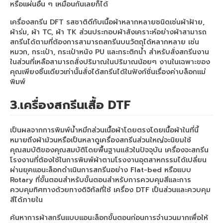
หรือแผ่นอื่น ๆ เหมือนกันเลยก็ได้
เครื่องสกรีน DFT รสชาติดีกับเนื้อผ้าหลากหลายชนิดเช่นผ้าฝ้าย,
ผ้าร่ม, ผ้า TC, ผ้า TK ส่วนประกอบผ้าสังเคราะห์อย่างผ้าสามารถ
สกรีนได้ตามที่ต้องการสามารถสกรีนบนวัตถุได้หลากหลาย เช่น
หมวก, กระเป๋า, กระเป๋าหนัง PU และกระติกน้ำ สำหรับสั่งสกรีนงาน
ในส่วนที่เหลือสามารถสั่งปริมาณในปริมาณน้อยๆ งานในเฉพาะของ
คุณเพียงชิ้นเดียวเท่านั้นสั่งได้สกรีนได้ในฟังก์ชั่นเรื่องค่าบล็อกแม่
พิมพ์
3.เครื่องสกรีนเสื้อ
DTF
เป็นผลจากการพิมพ์น้ำหมึกส่วนเนื้อผ้าโดยตรงโดยเนื้อผ้าในที่นี้
หมายถึงผ้าม้วนหรือเป็นหลาดูเครื่องสกรีนส่วนใหญ่จะนิยมใช้
คุณสมบัติของคุณสมบัติโดยพื้นฐานแล้วในปัจจุบัน เครื่องจะสกรีน
โรงงานที่ต้องใช้ในการพิมพ์ผ้าตามโรงงานอุตสาหกรรมได้เปลี่ยน
ผ่านยุคแอนะล็อกดำเนินการสกรีนอย่าง Flat-bed หรือแบบ
Rotary ที่ขั้นตอนสำหรับขั้นตอนสำหรับการควบคุมสีและการ
ควบคุมทิศทางด้วยทางดิจิทัลที่ใช้ เครื่อง DTF เป็นส่วนและควบคุม
สีได้ภายใน
ค้นหาการผ้าสกรีนแบบแอนะล็อกขั้นตอนก่อนการจำนวนมากเพื่อให้