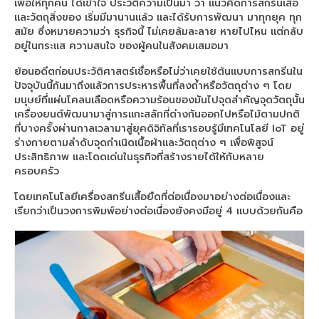
เครื่องสกรีนเสื้อ F6430 + HeatRoller 1.9m
เพื่อให้ทุกคน ได้เข้าใจ ประวัติความเป็นมา ว่า แนวคิดการสกรีนเสื้อ
และวัตถุสิ่งของ เริ่มมีมานานแล้ว และได้รับการพัฒนา มาทุกยุค ทุก
เครื่องพิมพ์ซับลิเมชั่น Epson SC-F7270
สมัย ซึ่งหมายความว่า ธุรกิจนี้ ไม่เคยล้มละลาย หายไปไหน แต่กลับ
อยู่ในกระแส ความสนใจ ของผู้คนในสังคมเสมอมา
เครื่องพิมพ์ซับลิเมชั่น Epson SC-F9430
ย้อนอดีตก่อนประวัติศาสตร์เชื่อหรือไม่ว่าเคยใช้ต้นแบบการสกรีนใน
ปัจจุบันนี้กันมาถึงแล้วการประหารพื้นที่ลงถ้ำหรือวัตถุต่าง ๆ โดย
sublimation printer
มนุษย์ที่แผ่นโคลนเลือดหรือความร้อนของมันไปจุดสำคัญจุดวัตถุนั้น
เครื่องยนต์พัฒนามาสู่การแกะสลักที่ต่างกันออกไปหรือไม้ตามปกติ
sublimation printing
ที่บางครั้งผ่านกาลเวลามาสู่ยุคดิจิทัลที่เรารอบรู้มีเทคโนโลยี IoT อยู่
ร่างกายตามลำดับจุดกำเนิดเนื้อผ้าและวัตถุต่าง ๆ เพื่อพิสูจน์
เครื่องพิมพ์ซับลิเมชั่น Epson SC-F530
ประสิทธิภาพ และโดดเด่นในธุรกิจที่สร้างรายได้ให้กับหลาย
ครอบครัว
Epson DTG
โดยเทคโนโลยีเครื่องสกรีนเสื้อยืดที่ต่อเนื่องมาอย่างต่อเนื่องและ
เครื่องพิมพ์เสื้อ SC-F3030
เรียกว่าเป็นวงการพิมพ์อย่างต่อเนื่องยังคงมีอยู่ 4 แบบด้วยกันคือ
เครื่องพิมพ์เสื้อ SC-F2230
เครื่องพิมพ์ ARENA
Arena sublimation