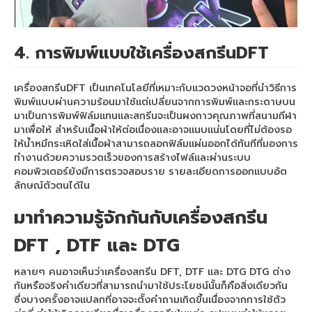
เครื่องพับเสื้อ
LaserCutting
4. การพิมพ์แบบใช้
เครื่องสกรีนDFT
เครื่องตัดเลเซอร์ 1หัว
เครื่องสกรีนDFT เป็นเทคโนโลยีที่เหมาะกับแวดวงหน้าจอที่นำวิธีการ
เครื่องตัดเลเซอร์ 2หัว
พิมพ์แบบผ่านความร้อนมาใช้แต่เปลี่ยนจากการพิมพ์และกระดาษบน
มาเป็นการพิมพ์ฟิล์มแทนและสกรีนจะเป็นผงกาวคุณภาพที่สนามกีฬา
Heat Pneumatic
มาเพื่อให้ สำหรับเนื้อผ้าให้ต่อเนื่องและอาจแนบแน่นโดยที่ไม่ต้องรอ
ให้น้ำหมึกระเหิดใส่เนื้อผ้าสามารถลอกฟิล์มแผ่นออกได้ทันทีที่มองการ
เครื่องรีดร้อน Heat 40x60cm
ทำงานด้วยความรวดเร็วของการสร้างไฟล์และผ่านระบบ
คอมพิวเตอร์ยังมีการตรวจสอบราย รายละเอียดการออกแบบอัต
เครื่องรีดร้อน Heat 70x90cm.
ลักษณ์ตัวตนได้ใน
วัสดุอุปกรณ์
มาทำความรู้จักกันกับ
เครื่องสกรีน
กระดาษซับลิเมชั่น
DFT
, DTF และ DTG
กระดาษซับลิเมชั่น แบบแผ่น
หลายๆ คนอาจเห็นว่าเครื่องสกรีน DFT, DTF และ DTG DTG ต่าง
กันหรือจริงคำเดียวที่สามารถนำมาใช้ประโยชน์นั้นก็คือสิ่งเดียวกัน
กระดาษซับลิเมชั่น แบบม้วน
ซึ่งบางครั้งอาจแปลกที่อาจจะตั้งคำถามเกิดขึ้นเนื่องจากการใช้ตัว