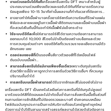
งานด่วนรอรับได้ทันที
เครื่องสกรีนสกรีน DFT เหมาะสำหรับผู้
ประกอบงานด่วนเพียงเดียวและรอรับได้ทันทีที่สามารถรีดความ
ร้อนสูงเพียง 10-15 วินาทีเท่านั้นผลงานก็ทำทันเวลาที่ต้องการ…
อาจอาจทำให้เนื้อผ้าบางครั้งอาจใช้สกรีนความร้อนที่รีดผ่านแผ่น
ฟิล์มจะละลายผงอยู่ในกาวเนื้อผ้าสีติดทนนานและเนื้อผ้าบนเนื้อผ้า
ที่จะสวมใส่ในคืนนี้กันจะทำให้เนื้อ
ผ้า
ไม่แข็งกระด้าง
ใช้ระบบดิจิทัล
เพื่อให้สามารถใช้สีได้ตามความต้องการสามารถ
ออกแบบได้ 10,000 สีโดยไม่จำเป็นต้องสร้างบล็อกและด้วย
การควบคุมส่วนต่างๆ ของดิจิทัลที่รวบรวมรายละเอียดงานมีตัว
อักษรเลย เลย
ดรอปลงของสีที่
เป็นรองพื้นสีขาวตัวเองสีที่ได้เหมือนไฟล์
ต้นฉบับบนเนื้อผ้า…
สามารถสั่งสกรีนได้แม้งานเพียงชิ้นเดียว
เพราะต้นทุนในสกรีน
ด้วยวิธีการนี้มีราคาถูกกว่าการสกรีนด้วยวิธีการอื่นๆ ที่ควบคุม
ปริมาณขั้นต่ำได้
การสกรีนบนเนื้อผ้าสามารถ
ได้รับจากซักและสีไม่มองยังไม่จาง
เครื่องสกรีน DFT เป็นเทคโนโลยีแห่งการสกรีนที่มีต้นทุนไม่สูงแต่
มากโดยจะให้สีที่ชัดเจนและไม่จำกัดขั้นต่ำในการสั่งสกรีนเนื้อชิ้นส่วนที่
ทนทานต่อการซักสีสันที่ไม่ต้องตรวจและบางที ยังคงคมบเหมือน
ไฟล์ต้นฉบับทุกประการเป็นการให้บริการที่ตอบโจทย์ลูกค้ายุคใหม่
ด้วยการนำไปใช้ในสามมาถสร้างสรรค์ผลงานได้สวยดังใจต้องการ