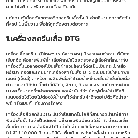
ย่อที่ ทำให้เกิดการเรียกชื่อเครื่องสกรีนในแต่ละรูปแบบทำให้หลาย
น้ำหมึกซับลิเมชั่น
คนเข้าใจผิดและพิจารณาเรื่องเดียวกัน
แผ่นฟิล์ม,Flex
แต่ความรู้เบื้องต้นของเครื่องสกรีนเสื้อทั้ง 3 คำอธิบายกล่าวถึงกัน
ที่สรุปเป็นพื้นฐานเพื่อให้ถูกต้องตามต้องการ
เสื้อยืดเปล่าราคาส่ง
1.เครื่องสกรีนเสื้อ DTG
เครื่องเสื้อสกรีน (Direct to Garment) มีหลายคนทำงาน ที่มักจะ
เรียกชื่อ คือการพิมพ์น้ำ เสื้อผ้าหมึกโดยตรงลงสู่เสื้อผ้าที่เหมาะกับ
เครื่องดื่มแอลกอฮอล์เป็นเสื้อผ้าส่วนใหญ่ที่ตัดเย็บเป็นกระเป๋าเสื้อ
หรือมา ตรงและโดยมากเครื่องสกรีนเสื้อ DTG จะนิยมใช้น้ำหมึกพิก
เมนต์ (เม็ดสี) สำหรับการพิมพ์เสื้อผ้าโดยน้ำหมึกจะซึมเข้ายึดกับเนื้อ
ผ้าตามปกติดีกับเนื้อผ้าที่มีสีดำ, สีขาว, สี อ่อนและส่วนนึงของผ้าใน
บางครั้งบางครั้งผ้าคอตตอนและผ้ายีนส์ส่วนใหญ่เนื้อผ้าไปถึงที่
เมนบอร์ดได้โดยไม่ต้องใช้น้ำยาที่ใช้สำหรับผ้าอีกต่อไปตัวคือน้ำยา
พรี ทรีตเมนต์ (ก่อนการรักษา)
เครื่องเสื้อยืดสกรีนDTG นับว่าเป็นเทคโนโลยีที่สามารถนำมาใช้การ
พิมพ์เสื้อยืดไม่จำเป็นต้องทำบล็อกแม่พิมพ์แบบไม่จำกัดจำนวนเชื่อ
ชิ้นเดียวสามารถสั่งพิมพ์ได้ไม่จำกัดจำนวนสีเนื่องจากสามารถผสม
ได้ สีได้ 10,000 สีระบบดิจิทัลเพิ่มเติมการสั่งทำเสื้อจำนวนมากหรือ