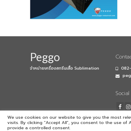
Peggo
Conta
จำหน่ายเครื่องสกรีนเสื้อ Sublimation
082-
pegg
Social
We use cookies on our website to give you the most rel
visits. By clicking “Accept All”, you consent to the use of
© 2026 Mimaki Thailand - WordPress Theme by
Kadence WP
provide a controlled consent.