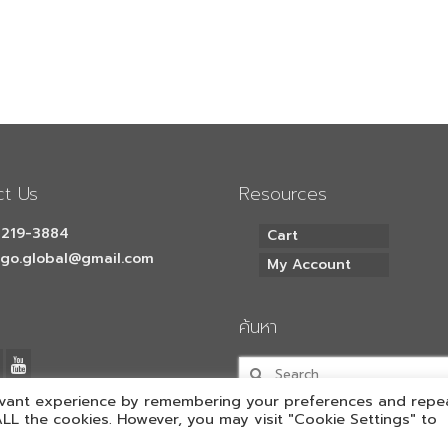
ct Us
Resources
219-3884
Cart
o.global@gmail.com
My Account
ค้นหา
evant experience by remembering your preferences and repe
 ALL the cookies. However, you may visit "Cookie Settings" to