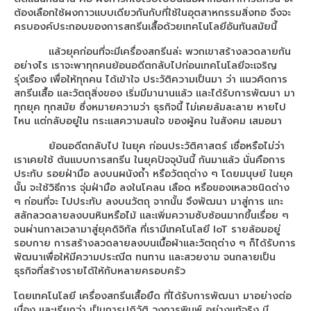
เครื่องสกรีนเสื้อ F6430 + HeatRoller 1.9m
ต้องเลือกใช้ผงกาวแบบเดียวกันกับที่ใช้ในอุตสาหกรรมสิ่งทอ จึงจะ
ครบองค์ประกอบของการสกรีนเสื้อด้วยเทคโนโลยีอันทันสมัยนี้
เครื่องพิมพ์ซับลิเมชั่น Epson SC-F7270
แล้วยุคก่อนที่จะมีเครื่องสกรีนล่ะ พวกเขาสร้างลวดลายกัน
เครื่องพิมพ์ซับลิเมชั่น Epson SC-F9430
อย่างไร เราจะพาทุกคนย้อนอดีตกลับไปก่อนเทคโนโลยีจะเจริญ
รุ่งเรือง เพื่อให้ทุกคน ได้เข้าใจ ประวัติความเป็นมา ว่า แนวคิดการ
sublimation printer
สกรีนเสื้อ และวัตถุสิ่งของ เริ่มมีมานานแล้ว และได้รับการพัฒนา มา
ทุกยุค ทุกสมัย ซึ่งหมายความว่า ธุรกิจนี้ ไม่เคยล้มละลาย หายไป
sublimation printing
ไหน แต่กลับอยู่ใน กระแสความสนใจ ของผู้คน ในสังคม เสมอมา
เครื่องพิมพ์ซับลิเมชั่น Epson SC-F530
ย้อนอดีตกลับไป ในยุค ก่อนประวัติศาสตร์ เชื่อหรือไม่ว่า
เราเคยใช้ ต้นแบบการสกรีน ในยุคปัจจุบันนี้ กันมาแล้ว นั่นคือการ
Epson DTG
ประทับ รอยฝ่ามือ ลงบนผนังถ้ำ หรือวัตถุต่าง ๆ โดยมนุษย์ ในยุค
นั้น จะใช้วิธีการ จุ่มฝ่ามือ ลงในโคลน เลือด หรือของเหลวชนิดต่าง
เครื่องพิมพ์เสื้อ SC-F3030
ๆ ก่อนที่จะ ไปประทับ ลงบนวัตถุ จากนั้น จึงพัฒนา มาสู่การ แกะ
สลักลวดลายลงบนหินหรือไม้ และเพิ่มความซับซ้อนมากขึ้นเรื่อย ๆ
เครื่องพิมพ์เสื้อ SC-F2230
จนผ่านกาลเวลามาสู่ยุคดิจิทัล ที่เรามีเทคโนโลยี IoT รายล้อมอยู่
รอบกาย การสร้างลวดลายลงบนเนื้อผ้าและวัตถุต่าง ๆ ก็ได้รับการ
พัฒนาเพื่อให้มีความประณีต ทนทาน และสวยงาม จนกลายเป็น
เครื่องพิมพ์ ARENA
ธุรกิจที่สร้างรายได้ให้กับหลายครอบครัว
Arena sublimation
โดยเทคโนโลยี เครื่องสกรีนเสื้อยืด ที่ได้รับการพัฒนา มาอย่างต่อ
เนื่อง และเรียกว่า เป็นการปฏิวัติ วงการพิมพ์ อย่างแท้จริง มี