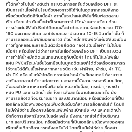
ที่ได้กล่าวไปในข้างต้นว่า กระบวนการสกรีนด้วยเครื่อง DFT จะ
เป็นการนำเสื้อผ้าไปโรยด้วยผงกาวที่ใช้กันในอุตสาหกรรมสิ่งทอ
เพื่อช่วยยึดติดสีกับเนื้อผ้า จากนั้นจะนำแผ่นฟิล์มที่พิมพ์ลวดลาย
เรียบร้อยแล้ว กับเนื้อผ้าที่โรยผงกาวไปรีดผ่านความร้อน ด้วย
การนำแผ่นฟิล์มไปรีดให้ติดบนเสื้อผ้าด้วยความร้อนประมาณ 170-
180 องศาเซลเซียส และใช้ระยะเวลาประมาณ 10-15 วินาทีเท่านั้น ก็
สามารถลอกแผ่นฟิล์มออกมาได้ ตัวน้ำหมึกที่พิมพ์ใส่แผ่นฟิล์มจะมีผง
กาวที่ถูกหลอมละลายเป็นตัวช่วยยึดติด “ลงไปในเนื้อผ้า” ไม่ใช่บน
เนื้อผ้า หรือเรียกได้ว่าการสกรีนเสื้อด้วยเครื่อง DFT เป็นกระบวน
การทำให้น้ำหมึกติดแน่นทนนานอยู่กับเนื้อผ้า โดยที่ไม่มีแผ่นฟิล์ม
แผ่น PVCหรือแผ่นอื่นใดเหมือนในยุคอดีตเลยก็ได้ตัวเครื่องสามารถ
ใช้งานได้ดีกับเนื้อผ้าหลากหลายชนิด เช่น ผ้าฝ้าย, ผ้าร่ม, ผ้า TC,
ผ้า TK หรือแม้แต่ผ้าใยสังเคราะห์อย่างผ้าโพลีเอสเตอร์ ก็สามารถ
สกรีนลวดลายได้ตามต้องการ นอกจากนี้ยังสามารถสกรีนบนวัตถุ
สิ่งของได้หลากหลายพื้นผิว เช่น หมวกกันน็อก, กระเป๋า, กระเป๋า
หนัง PU และกระติกน้ำ อีกทั้งการสั่งสกรีนงานในแต่ละครั้ง ยัง
สามารถสั่งได้ทั้งปริมาณมาก และปริมาณน้อย หรือแม้แต่งานที่เป็น
เอกลักษณ์เฉพาะของคุณเพียงชิ้นเดียวก็สามารถสั่งสกรีนได้ โดยที่
ไม่มีค่าใช้จ่ายเรื่องค่าบล็อกแม่พิมพ์กระเป๋าหนัง PU และกระติกน้ำ
อีกทั้งการสั่งสกรีนงานในแต่ละครั้ง ยังสามารถสั่งได้ทั้งปริมาณ
มาก และปริมาณน้อย หรือแม้แต่งานที่เป็นเอกลักษณ์เฉพาะของคุณ
เพียงชิ้นเดียวก็สามารถสั่งสกรีนได้ โดยที่ไม่มีค่าใช้จ่ายเรื่องค่า