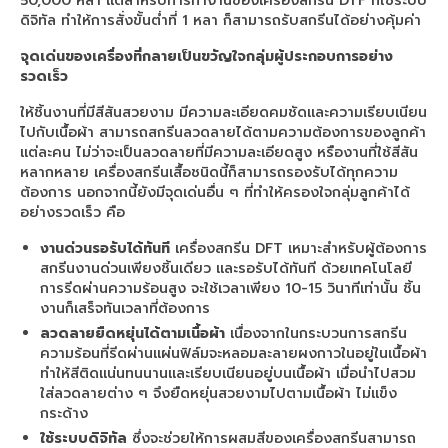
50,000 หลา แต่สำหรับการทำงานของเครื่องสกรีน DTF ที่ใช้ระบบ
ดิจิทัล ทำให้การสั่งขั้นต่ำที่ 1 หลา ก็สามารถรับสกรีนได้อย่างคุ้มค่า
จุดเด่นของเครื่องที่กลายเป็นขวัญใจกลุ่มผู้ประกอบการอย่าง
รวดเร็ว
ให้ชิ้นงานที่มีสีสันสวยงาม มีความละเอียดคมชัดและความเรียบเนียน
ไปกับเนื้อผ้า สามารถสกรีนลวดลายได้ตามความต้องการของลูกค้า
แต่ละคน ไม่ว่าจะเป็นลวดลายที่มีความละเอียดสูง หรืองานที่ใช้สีสัน
หลากหลาย เครื่องสกรีนเสื้อชนิดนี้ก็สามารถรองรับได้ทุกความ
ต้องการ นอกจากนี้ยังมีจุดเด่นอื่น ๆ ที่ทำให้ครองใจกลุ่มลูกค้าได้
อย่างรวดเร็ว คือ
งานด่วนรอรับได้ทันที
เครื่องสกรีน DFT เหมาะสำหรับผู้ต้องการ
สกรีนงานด่วนเพียงชิ้นเดียว และรอรับได้ทันที ด้วยเทคโนโลยี
การรีดผ่านความร้อนสูง จะใช้เวลาเพียง 10-15 วินาทีเท่านั้น ชิ้น
งานก็เสร็จทันเวลาที่ต้องการ
ลวดลายยืดหยุ่นได้ตามเนื้อผ้า
เนื่องจากในกระบวนการสกรีน
ความร้อนที่รีดผ่านแผ่นฟิล์มจะหลอมละลายผงกาวในอยู่ในเนื้อผ้า
ทำให้สีติดแน่นทนนานและเรียบเนียนอยู่บนเนื้อผ้า เมื่อนำไปสวม
ใส่ลวดลายต่าง ๆ จึงยืดหยุ่นสวยงามไปตามเนื้อผ้า ไม่แข็ง
กระด้าง
ใช้ระบบดิจิทัล
ซึ่งจะช่วยให้การผสมสีของเครื่องสกรีนสามารถ