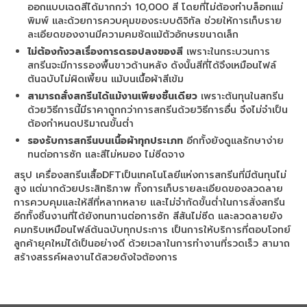
ออกแบบเฉดสีได้มากกว่า 10,000 สี โดยที่ไม่ต้องทำบล็อกแม่
พิมพ์ และด้วยการควบคุมของระบบดิจิทัล ช่วยให้การเก็บราย
ละเอียดของงานมีความคมชัดแม้ตัวอักษรขนาดเล็ก
ไม่ต้องกังวลเรื่องการดรอปลงของสี
เพราะในกระบวนการ
สกรีนจะมีการรองพื้นขาวด้านหลัง ดังนั้นสีที่ได้จึงเหมือนไฟล์
ต้นฉบับไม่ผิดเพี้ยน แม้บนเนื้อผ้าสีเข้ม
สามารถสั่งสกรีนได้แม้งานเพียงชิ้นเดียว
เพราะต้นทุนในสกรีน
ด้วยวิธีการนี้มีราคาถูกกว่าการสกรีนด้วยวิธีการอื่น จึงไม่จำเป็น
ต้องกำหนดปริมาณขั้นต่ำ
รองรับการสกรีนบนเนื้อผ้าทุกประเภท
อีกทั้งยังดูแลรักษาง่าย
ทนต่อการซัก และสีไม่หมอง ไม่ซีดจาง
สรุป เครื่องสกรีนเสื้อDFTเป็นเทคโนโลยีแห่งการสกรีนที่มีต้นทุนไม่
สูง แต่มากด้วยประสิทธิภาพ ทั้งการเก็บรายละเอียดของลวดลาย
การควบคุมและให้สีที่หลากหลาย และไม่จำกัดขั้นต่ำในการสั่งสกรีน
อีกทั้งชิ้นงานที่ได้ยังทนทานต่อการซัก สีสันไม่ซีด และลวดลายยัง
คมกริบเหมือนไฟล์ต้นฉบับทุกประการ เป็นการให้บริการที่ตอบโจทย์
ลูกค้ายุคใหม่ได้เป็นอย่างดี ด้วยเวลาในการทำงานที่รวดเร็ว สามาถ
สร้างสรรค์ผลงานได้สวยดังใจต้องการ