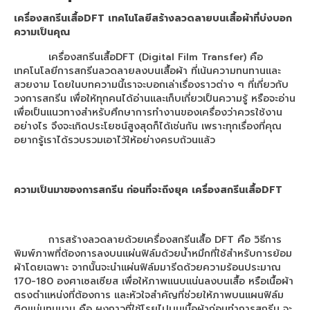
40×60
เครื่องสกรีนเสื้อ
DFT เทคโนโลยีสร้างลวดลายบนเสื้อผ้าที่บ่งบอก
เครื่องพิมพ์เสื้อดำ จับคู่ เครื่องรีดร้อน
ความเป็นคุณ
70×90
เครื่องสกรีนเสื้อDFT (Digital Film Transfer) คือ
เทคโนโลยีการสกรีนลวดลายลงบนเสื้อผ้า ที่เน้นความทนทานและ
เครื่องสกรีนเสื้อยืด จับคู่ เครื่องรีดร้อน
สวยงาม โดยในบทความนี้เราจะบอกเล่าเรื่องราวต่าง ๆ ที่เกี่ยวกับ
ขนาดเล็ก
วงการสกรีน เพื่อให้ทุกคนได้อ่านและเก็บเกี่ยวเป็นความรู้ หรือจะอ่าน
เพื่อเป็นแนวทางสำหรับศึกษาการทำงานของเครื่องว่าควรใช้งาน
เครื่องพิมพ์ DFT Mimaki TxF300-75
อย่างไร จึงจะเกิดประโยชน์สูงสุดก็ได้เช่นกัน เพราะทุกเรื่องที่คุณ
อยากรู้เราได้รวบรวมเอาไว้ให้อย่างครบถ้วนแล้ว
เครื่องพิมพ์ EPSON
Epson sublimation
ความเป็นมาของการสกรีน ก่อนที่จะถึงยุค เครื่องสกรีนเสื้อ
DFT
เครื่องพิมพ์ซับลิเมชั่น Epson SC-F6430
เครื่องพิมพ์เสื้อepson F6430 + HeatRoller
การสร้างลวดลายด้วยเครื่องสกรีนเสื้อ DFT คือ วิธีการ
1.3m
พิมพ์ภาพที่ต้องการลงบนแผ่นฟิล์มด้วยน้ำหมึกที่ใช้สำหรับการย้อม
ผ้าโดยเฉพาะ จากนั้นจะนำแผ่นฟิล์มมารีดด้วยความร้อนประมาณ
เครื่องพิมพ์ซับลิเมชั่น F6430 + HeatRoller
170-180 องศาเซลเซียส เพื่อให้ภาพแนบแน่นลงบนเสื้อ หรือเนื้อผ้า
1.7m
ตรงตำแหน่งที่ต้องการ และหัวใจสำคัญที่ช่วยให้ภาพบนแผนฟิล์ม
ติดแน่นทนนาน คือ ผงกาวที่ใช้โรยไปบนเนื้อผ้าก่อนทำการสกรีน จะ