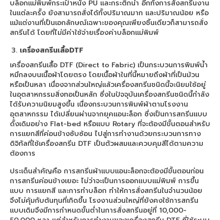
บล็อกแม่พิมพ์กระเป๋าหนัง PU และกระติกน้ำ อีกทั้งการสั่งสกรีนงาน
ในแต่ละครั้ง ยังสามารถสั่งได้ทั้งปริมาณมาก และปริมาณน้อย หรือ
แม้แต่งานที่เป็นเอกลักษณ์เฉพาะของคุณเพียงชิ้นเดียวก็สามารถสั่ง
สกรีนได้ โดยที่ไม่มีค่าใช้จ่ายเรื่องค่าบล็อกแม่พิมพ์
เครื่องสกรีนเสื้อDTF
เครื่องสกรีนเสื้อ DTF (Direct to Fabric) เป็นกระบวนการพิมพ์น้ำ
หมึกลงบนเนื้อผ้าโดยตรง โดยเนื้อผ้าในที่นี้หมายถึงผ้าที่เป็นม้วน
หรือเป็นหลา เนื่องจากส่วนใหญ่แล้วเครื่องสกรีนชนิดนี้จะนิยมใช้อยู่
ในอุตสาหกรรมสิ่งทอเป็นหลัก ซึ่งในปัจจุบันเครื่องสกรีนชนิดนี้กำลัง
ได้รับความนิยมสูงขึ้น เนื่องกระบวนการพิมพ์ผ้าตามโรงงาน
อุตสาหกรรม ได้เปลี่ยนผ่านจากยุคแอนะล็อก ซึ่งเป็นการสกรีนแบบ
ดั้งเดิมอย่าง Flat-bed หรือแบบ Rotary ที่จะต้องมีขั้นตอนสำหรับ
การแยกสีที่ค่อนข้างซับซ้อน ไปสู่การทำงานด้วยกระบวนการทาง
ดิจิทัลที่ใช้เครื่องสกรีน DTF เป็นตัวผสมและควบคุมสีได้ตามความ
ต้องการ
ประเด็นสำคัญคือ การสกรีนผ้าแบบแอนะล็อกจะต้องมีขั้นตอนก่อน
การสกรีนค่อนข้างเยอะ ไม่ว่าจะเป็นการออกแบบแม่พิมพ์ การขึ้น
แบบ การแยกสี และการทำบล็อก ทำให้การสั่งสกรีนในจำนวนน้อย
จึงไม่คุ้มกับต้นทุนที่เกิดขึ้น โรงงานส่วนใหญ่ที่ยังคงใช้การสกรีน
แบบเดิมจึงมีการกำหนดขั้นต่ำในการสั่งสกรีนอยู่ที่ 10,000-