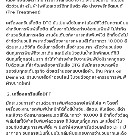
เนื้อผ้าใยสังเคราะห์มีการนำมาสกรีนบ้าง แต่จะต้องมีน้ำยาที่ใช้เป็น
น้ำหมึกซับลิเมชั่น
ตัวช่วยสำหรับผ้าโพลีเอสเตอร์อีกหนึ่งตัว คือ น้ำยาพรีทรีตเมนต์
(Pre Treatment)
แผ่นฟิล์ม,Flex
เครื่องสกรีนเสื้อยืด DTG นับเป็นหนึ่งในเทคโนโลยีที่ได้รับความนิยม
เสื้อยืดเปล่าราคาส่ง
สำหรับการพิมพ์เสื้อยืด เนื่องจากไม่ต้องทำบล็อกแม่พิมพ์ ไม่จำกัด
จำนวนชิ้นในการผลิต งานชิ้นเดียวก็สามารถสั่งพิมพ์ได้ อีกทั้งยังไม่
จำกัดจำนวนสี เพราะตัวเครื่องสามารถผสมสีได้มากกว่า 10,000 สี
ด้วยระบบดิจิทัล ดังนั้นการสั่งทำเสื้อจำนวนมาก หรือจำนวนน้อย
ต้นทุนการพิมพ์ก็จะเท่าเดิม และยิ่งในปัจจุบันน้ำหมึกพิกเมนต์ก็มี
ต้นทุนที่ถูกลงไปมาก ทำให้ค่าจ้างสำหรับงานพิมพ์ยิ่งมีราคาถูกลง
ไปด้วยและที่สำคัญเครื่องสกรีนเสื้อ DTG ยังมีหลายขนาดเพื่อ
รองรับทุกระดับธุรกิจ ตั้งแต่ร้านออกแบบเสื้อผ้า, ร้าน Print on
Demand, ร้านขายเสื้อผ้าออนไลน์ ไปจนถึงอุตสาหกรรมการพิมพ์
ผ้าขนาดใหญ่
เครื่องสกรีนเสื้อDFT
มีกระบวนการทำงานด้วยการพิมพ์ลวดลายใส่ฟิล์มใส ๆ โดยที่
เครื่องจะสามารถพิมพ์น้ำหมึกได้ทั้งสีน้ำเงิน, สีแดง, สีเหลือง, สีดำ
และสีขาว จึงสามารถผสมเฉดสีได้มากกว่า 10,000 สี อีกทั้งตัววัสดุ
ฟิล์มใสที่ใช้สำหรับพิมพ์ลวดลาย ก็มีต้นทุนที่ถูกมาก และเมื่อนำไป
รวมกับต้นทุนการพิมพ์อื่น ๆ ยิ่งทำให้งานสกรีนด้วยเครื่อง DFT มี
ราคาถูก จนกลายเป็นที่นิยมในกลุ่มผู้ประกอบการจำนวนมากและดัง