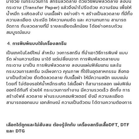
มาช่วย ในกระบวนการ สกรีนลวดลาย ด้วยวิธีพิมพ์ลวดลาย ลงบน
Arena DFT
กระดาษ (Transfer Paper) แล้วจึงนำไปรีดด้วย ความร้อน เพื่อให้
น้ำหมึก ระเหิดลงไป บนเนื้อผ้า อย่างช้า ๆ สร้างเป็นลวดลาย ที่มีทั้ง
เครื่องพิมพ์ Arena DFT30 cm.
ความละเอียด ประณีต ให้ความคมชัด และ ความทนทาน สามารถ
จัดการ กับลวดลายที่มี รายละเอียดเล็กน้อย ได้อย่างครบถ้วน
เครื่องพิมพ์ Arena DFT60 cm.
สมบูรณ์แบบ
DFT60 cm. จับคู่ เครื่องรีดร้อน 70×90 cm.
การพิมพ์แบบใช้เครื่องสกรีน
เป็นเทคโนโลยีใหม่ สำหรับ วงการสกรีน ที่นำเอาวิธีการพิมพ์ แบบ
DFT60 cm. จับคู่ เครื่องรีดร้อน 40×60 cm.
รีด ผ่านความร้อน มาใช้ แต่เปลี่ยนจาก การพิมพ์ลวดลายบน
กระดาษ มาเป็น การพิมพ์ลวดลาย ลงบนแผ่นฟิล์มแทน และใน
Machine inksub
กระบวนการสกรีน จะมีผงกาว คุณภาพ ที่ใช้ในอุตสาหกรรม สิ่งทอ
มาเป็นตัวช่วย ยึดติดลวดลาย กับเนื้อผ้า ให้มีความสนิท แนบแน่น
X-Rite i1Basic Pro 3
โดยที่ ไม่ต้องรอให้น้ำหมึกระเหิด ใส่เนื้อผ้า ก็สามารถลอก แผ่นฟิล์ม
ออกได้ทันที ช่วยให้ กระบวนการทำงาน มีความรวดเร็ว อีกทั้ง การ
Heat Roller
สร้างไฟล์ ลวดลาย ผ่านระบบคอมพิวเตอร์ ยังมี ความละเอียด
สามารถออกแบบ เอกลักษณ์ ความเป็นตัวตน ได้ตามความต้องการ
Roll 190 cm.
Roll 170 cm.
เลือกได้ถูกและไม่สับสน ต้องรู้จักกับ เครื่องสกรีนเสื้อ
DFT, DTF
Roll 130 cm.
และ DTG