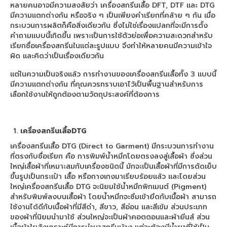
หลายคนอาจมีความสงสัยว่า เครื่องสกรีนเสื้อ DFT, DTF และ DTG
เครื่องพับเสื้อ
มีความแตกต่างกัน หรือจริง ๆ เป็นเพียงคำเรียกที่คล้าย ๆ กัน เมื่อ
กระบวนการผลิตก็คือสิ่งเดียวกัน ซึ่งไม่ใช่เรื่องแปลกที่จะมีการตั้ง
LaserCutting
คำถามแบบนี้เกิดขึ้น เพราะเป็นการใช้ตัวย่อเพื่อความสะดวกสำหรับ
เรียกชื่อเครื่องสกรีนในแต่ละรูปแบบ จึงทำให้หลายคนมีความเข้าใจ
เครื่องตัดเลเซอร์ 1หัว
ผิด และคิดว่าเป็นเรื่องเดียวกัน
เครื่องตัดเลเซอร์ 2หัว
แต่ในความเป็นจริงแล้ว การทำงานของเครื่องสกรีนเสื้อทั้ง 3 แบบนี้
มีความแตกต่างกัน ที่คุณควรทราบเอาไว้เป็นพื้นฐานสำหรับการ
Heat Pneumatic
เลือกใช้งานให้ถูกต้องตามวัตถุประสงค์ที่ต้องการ
เครื่องรีดร้อน Heat 40x60cm
เครื่องรีดร้อน Heat 70x90cm.
เครื่องสกรีนเสื้อDTG
เครื่องสกรีนเสื้อ DTG (Direct to Garment) มีกระบวนการทำงาน
วัสดุอุปกรณ์
ที่ตรงกับชื่อเรียก คือ การพิมพ์น้ำหมึกโดยตรงลงสู่เสื้อผ้า ซึ่งส่วน
ใหญ่เสื้อผ้าที่เหมาะสมกับเครื่องชนิดนี้ มักจะเป็นเสื้อผ้าที่มีการตัดเย็บ
กระดาษซับลิเมชั่น
ขึ้นรูปเป็นกระเป๋า เสื้อ หรือกางเกงมาเรียบร้อยแล้ว และโดยส่วน
ใหญ่เครื่องสกรีนเสื้อ DTG จะนิยมใช้น้ำหมึกพิกเมนต์ (Pigment)
กระดาษซับลิเมชั่น แบบแผ่น
สำหรับพิมพ์ลงบนเสื้อผ้า โดยน้ำหมึกจะซึมเข้ายึดกับเนื้อผ้า สามารถ
ใช้งานได้ดีกับเนื้อผ้าที่มีสีดำ, สีขาว, สีอ่อน และสีเข้ม ส่วนประเภท
กระดาษซับลิเมชั่น แบบม้วน
ของผ้าที่นิยมนำมาใช้ ส่วนใหญ่จะเป็นผ้าคอตตอนและผ้ายีนส์ ส่วน