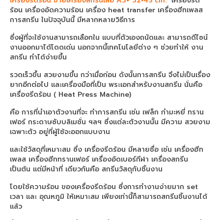
เครื่องรีดร้อน ขายเครื่องสกรีนเสื้อ A3+ 32×45 cm.
เครื่องรีด
เครื่องสกรีนเสื้อ F6430 + HeatRoller 1.9m
ร้อน เครื่องอัดความร้อน เครื่อง heat transfer เครื่องฮีทเพลส
การสกรีน ในปัจจุบันนี้ มีหลากหลายวิธีการ
เครื่องพิมพ์ซับลิเมชั่น Epson SC-F7270
ซึ่งผู้ที่จะใช้งานสามารถเลือกใน แบบที่ตัวเองถนัดและ สามารถดีไซน์
เครื่องพิมพ์ซับลิเมชั่น Epson SC-F9430
งานออกมาได้โดดเด่น นอกจากนี้เทคโนโลยีต่าง ๆ ช่วยทำให้ งาน
สกรีน ทำได้ง่ายขึ้น
sublimation printer
รวดเร็วขึ้น สวยงามขึ้น กว่าเมื่อก่อน ดังนั้นการสกรีน จึงไม่เป็นเรื่อง
sublimation printing
ยากอีกต่อไป และเครื่องมือที่เป็น พระเอกสำหรับงานสกรีน นั่นคือ
เครื่องรีดร้อน ( Heat Press Machine)
เครื่องพิมพ์ซับลิเมชั่น Epson SC-F530
คือ การที่นำเอาตัวงานที่จะ ทำการสกรีน เช่น เฟล็ก กำมะหยี่ ทราน
Epson DTG
เฟอร์ กระดาษซับบลิเมชั่น ฯลฯ ซึ่งแต่ละตัวงานนั้น มีความ สวยงาม
เฉพาะตัว อยู่ที่ผู้ใช้จะออกแบบงาน
เครื่องพิมพ์เสื้อ SC-F3030
และใช้วัสดุที่เหมาะสม ซึ่ง เครื่องรีดร้อน มีหลายชื่อ เช่น เครื่องฮีท
เพลส เครื่องฮีททรานเฟอร์ เครื่องอัดเบอร์กีฬา เครื่องสกรีน
เครื่องพิมพ์เสื้อ SC-F2230
เป็นต้น แต่มีหน้าที่ เดียวกันคือ สกรีนวัสดุกับชิ้นงาน
เครื่องพิมพ์ ARENA
โดยใช้ความร้อน ของเครื่องรีดร้อน ซึ่งการทำงานง่ายมาก set
เวลา และ อุณหภูมิ ให้เหมาะสม เพียงเท่านี้ก็สามารถสกรีนชิ้นงานได้
Arena sublimation
แล้ว